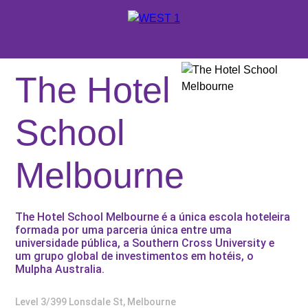
X
ORÇAMENTO
The Hotel
PORTUGUÊS
School
ENGLISH
ONDE ESTUDAR
Melbourne
ESPAÑOL
NOSSOS SERVIÇOS
ESCOLAS E CURSOS
The Hotel School Melbourne é a única escola hoteleira
formada por uma parceria única entre uma
PROMOÇÕES
universidade pública, a Southern Cross University e
um grupo global de investimentos em hotéis, o
Mulpha Australia.
Level 3/399 Lonsdale St, Melbourne