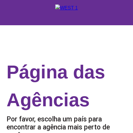
X
ORÇAMENTO
PORTUGUÊS
ENGLISH
Página das
ONDE ESTUDAR
ESPAÑOL
NOSSOS SERVIÇOS
ESCOLAS E CURSOS
Agências
PROMOÇÕES
Por favor, escolha um país para
encontrar a agência mais perto de