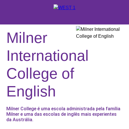
X
ORÇAMENTO
Milner
PORTUGUÊS
International
ENGLISH
ONDE ESTUDAR
College of
ESPAÑOL
NOSSOS SERVIÇOS
English
ESCOLAS E CURSOS
PROMOÇÕES
Milner College é uma escola administrada pela família
Milner e uma das escolas de inglês mais experientes
da Austrália.