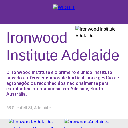
X
ORÇAMENTO
Ironwood
PORTUGUÊS
Institute Adelaide
ENGLISH
ONDE ESTUDAR
O Ironwood Institute é o primeiro e único instituto
ESPAÑOL
NOSSOS SERVIÇOS
privado a oferecer cursos de horticultura e gestão de
agronegócios reconhecidos nacionalmente para
ESCOLAS E CURSOS
estudantes internacionais em Adelaide, South
Austrália.
PROMOÇÕES
68 Grenfell St, Adelaide